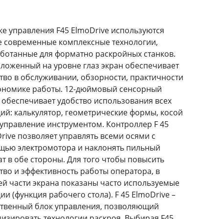
ке управления F45 ElmoDrive используются
 современные комплексные технологии,
ботанные для форматно раскройных станков.
ложенный на уровне глаз экран обеспечивает
тво в обслуживании, обзорности, практичности
ономике работы. 12-дюймовый сенсорный
 обеспечивает удобство использования всех
ий: калькулятор, геометрические формы, косой
 управление инструментом. Контроллер F 45
rive позволяет управлять всеми осями с
ью электромотора и наклонять пильный
ат в обе стороны. Для того чтобы повысить
тво и эффективность работы оператора, в
й части экрана показаны часто используемые
ии (функция рабочего стола). F 45 ElmoDrive –
твенный блок управления, позволяющий
изировать технологии раскроя. Выбирая F45