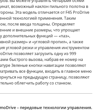
ров. Вы можете управлять четырьмя осями
инат, возможный наклон пильного полотна в
тороны. Эта модель отличается от F45 ProDrive
енной технологией применения. Таким
ом, после ввода толщины. Определяет
енние и внешние размеры, что упрощает
у дополнительных функций — «паз»,
авной размер» и «угловой пропил», а также
ия угловой резки и управления инструментом
voDrive позволяет загрузить одну из 999
амм быстрого вызова, набрав ее номер на
атуре Зеленые кнопки навигации позволяют
атривать все функции, входить в главное меню
ернуться на предыдущую страницу, позволяют
тельно облегчить работу со станком.
lmoDrive – передовые технологии управления.