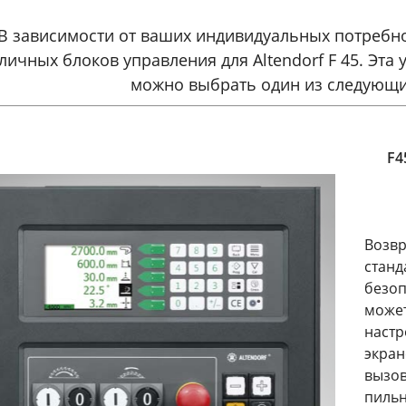
В зависимости от ваших индивидуальных потребно
личных блоков управления для Altendorf F 45. Эта 
можно выбрать один из следующи
F4
Возвр
станд
безоп
может
настр
экран
вызов
пильн