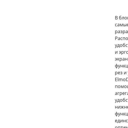
В бло
самые
разра
Распо
удобс
и эрг
экран
функц
рез и
ElmoD
помощ
агрег
удобс
нижне
функц
единс
оптим