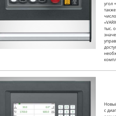
угол 
также
число
«VARI
тыс. 
значе
управ
досту
необх
компл
Новый
с диа