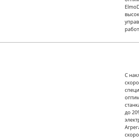
ElmoD
высок
управ
работ
С нак
скоро
специ
оптим
станк
до 20
элект
Агрег
скоро