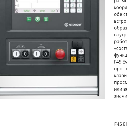
разме
коорд
обе с
встро
образ
внутр
работ
«сост
функц
F45 E
прогр
клави
просм
или в
значи
F45 E