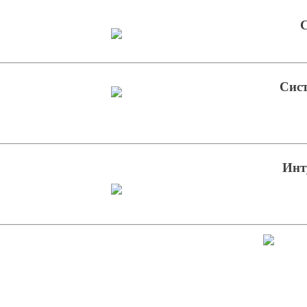
С
Сист
Инт