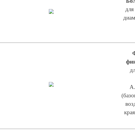
Бол
для
диам
фи
д
A.
(базо
воз
края