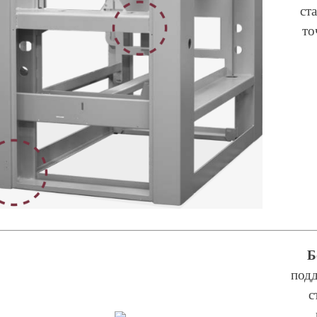
ст
то
Б
под
с