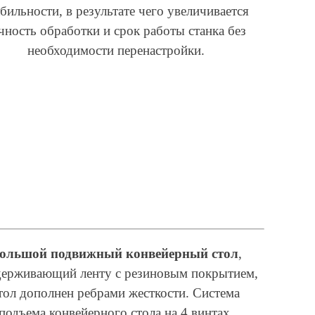
абильности, в результате чего увеличивается
чность обработки и срок работы станка без
необходимости перенастройки.
ольшой подвижный конвейерный стол
,
держивающий ленту с резиновым покрытием,
тол дополнен ребрами жесткости. Система
подъема конвейерного стола на 4 винтах,