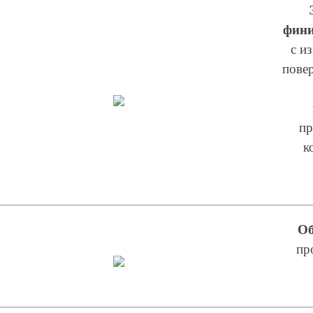
фин
с и
повер
пр
к
Об
пр