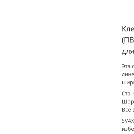
Кле
(ПВ
дл
Эта 
лине
шири
Стан
Шору
Все 
SV4X
избе