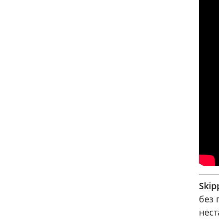
Skip
без 
нест