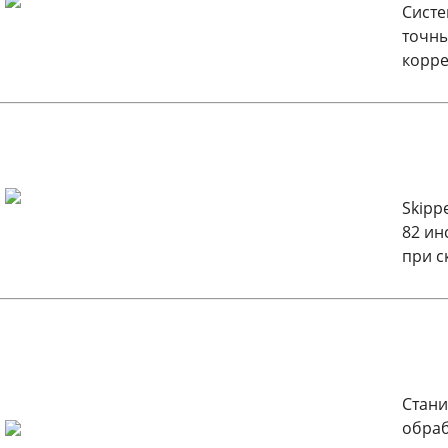
Систе
точны
корре
Skipp
82 ин
при с
Стани
обраб