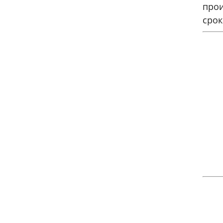
прои
срок