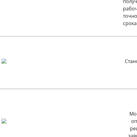
получ
рабоч
точно
срока
Стан
Мо
оп
ре
зав